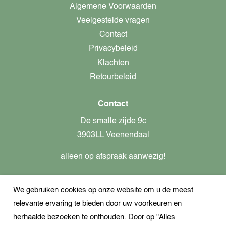
Algemene Voorwaarden
Veelgestelde vragen
Contact
Privacybeleid
Klachten
Retourbeleid
Contact
De smalle zijde 9c
3903LL Veenendaal
alleen op afspraak aanwezig!
KvK-nummer: 82366799
We gebruiken cookies op onze website om u de meest
Btw-nummer: nl862437301B01
relevante ervaring te bieden door uw voorkeuren en
+31621944547
herhaalde bezoeken te onthouden. Door op "Alles