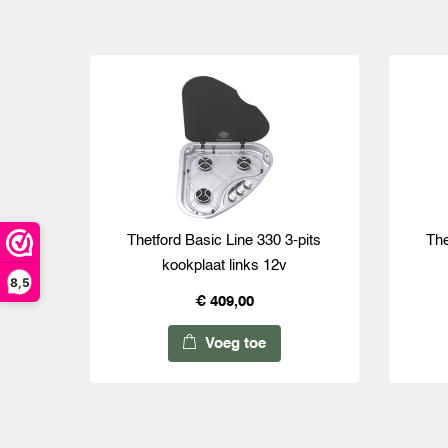
Thetford Basic Line 330 3-pits
The
kookplaat links 12v
8,5
€ 409,00
Voeg toe