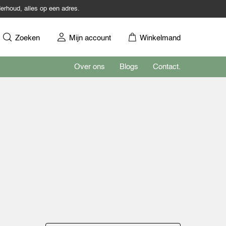
erhoud, alles op een adres.
Zoeken
Mijn account
Winkelmand
Over ons
Blogs
Contact.