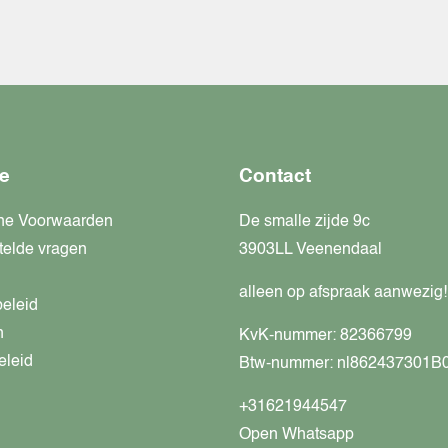
e
Contact
ne Voorwaarden
De smalle zijde 9c
telde vragen
3903LL Veenendaal
alleen op afspraak aanwezig!
beleid
n
KvK-nummer: 82366799
eleid
Btw-nummer: nl862437301B
+31621944547
Open Whatsapp