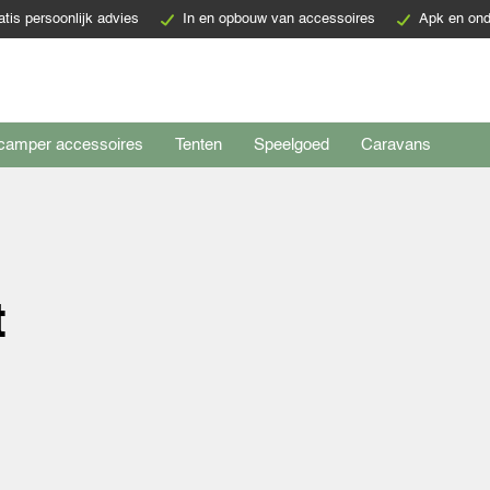
atis persoonlijk advies
In en opbouw van accessoires
Apk en ond
camper accessoires
Tenten
Speelgoed
Caravans
t