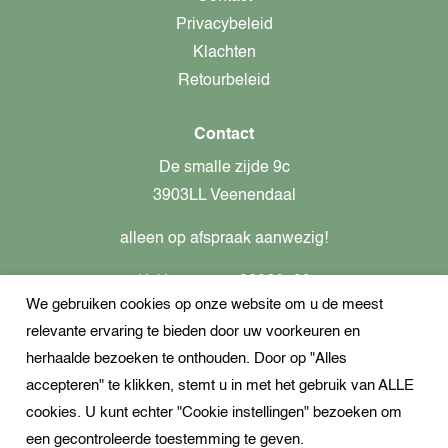
Privacybeleid
Klachten
Retourbeleid
Contact
De smalle zijde 9c
3903LL Veenendaal
alleen op afspraak aanwezig!
KvK-nummer: 82366799
We gebruiken cookies op onze website om u de meest
Btw-nummer: nl862437301B01
relevante ervaring te bieden door uw voorkeuren en
+31621944547
herhaalde bezoeken te onthouden. Door op "Alles
Open Whatsapp
accepteren" te klikken, stemt u in met het gebruik van ALLE
info@dekampeerspecialist.nl
cookies. U kunt echter "Cookie instellingen" bezoeken om
een gecontroleerde toestemming te geven.