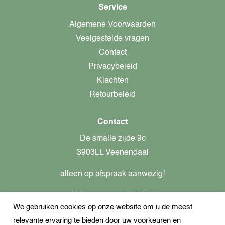
Service
Algemene Voorwaarden
Veelgestelde vragen
Contact
Privacybeleid
Klachten
Retourbeleid
Contact
De smalle zijde 9c
3903LL Veenendaal
alleen op afspraak aanwezig!
KvK-nummer: 82366799
We gebruiken cookies op onze website om u de meest
Btw-nummer: nl862437301B01
relevante ervaring te bieden door uw voorkeuren en