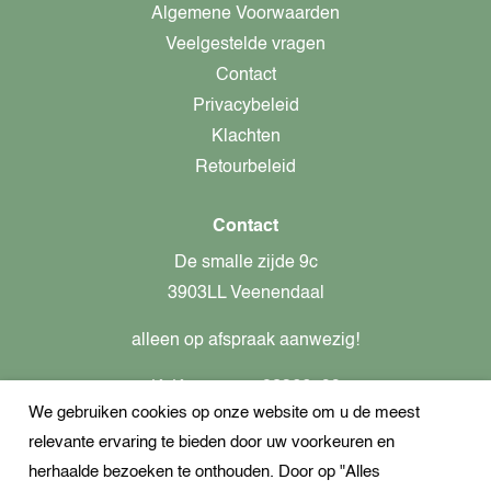
Algemene Voorwaarden
Veelgestelde vragen
Contact
Privacybeleid
Klachten
Retourbeleid
Contact
De smalle zijde 9c
3903LL Veenendaal
alleen op afspraak aanwezig!
KvK-nummer: 82366799
We gebruiken cookies op onze website om u de meest
Btw-nummer: nl862437301B01
relevante ervaring te bieden door uw voorkeuren en
+31621944547
herhaalde bezoeken te onthouden. Door op "Alles