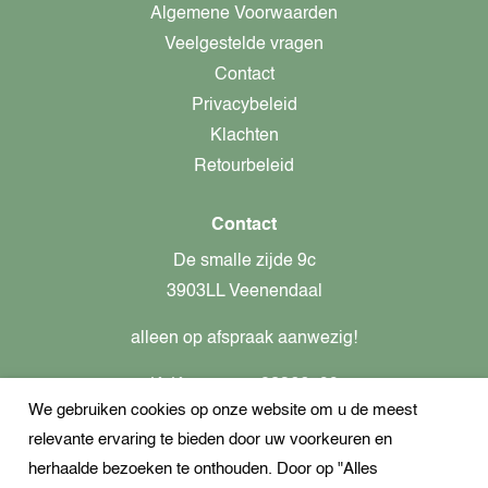
Algemene Voorwaarden
Veelgestelde vragen
Contact
Privacybeleid
Klachten
Retourbeleid
Contact
De smalle zijde 9c
3903LL Veenendaal
alleen op afspraak aanwezig!
KvK-nummer: 82366799
We gebruiken cookies op onze website om u de meest
Btw-nummer: nl862437301B01
relevante ervaring te bieden door uw voorkeuren en
+31621944547
herhaalde bezoeken te onthouden. Door op "Alles