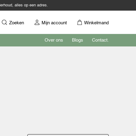
erhoud, alles op een adres.
Zoeken
Mijn account
Winkelmand
Over ons
Blogs
Contact.