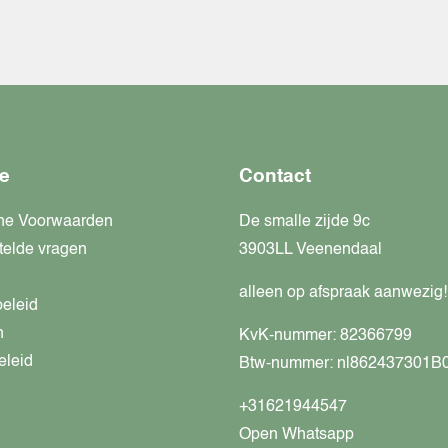
e
Contact
ne Voorwaarden
De smalle zijde 9c
telde vragen
3903LL Veenendaal
alleen op afspraak aanwezig!
beleid
n
KvK-nummer: 82366799
eleid
Btw-nummer: nl862437301B
+31621944547
Open Whatsapp