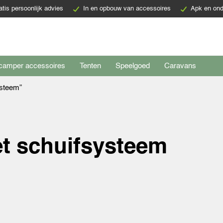
atis persoonlijk advies
In en opbouw van accessoires
Apk en ond
camper accessoires
Tenten
Speelgoed
Caravans
ysteem”
et schuifsysteem