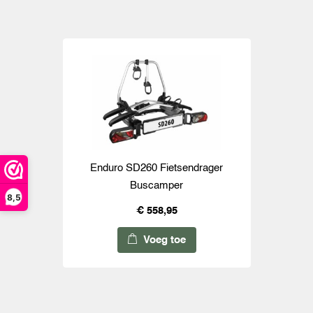
Enduro SD260 Fietsendrager
Buscamper
8,5
€ 558,95
Voeg toe