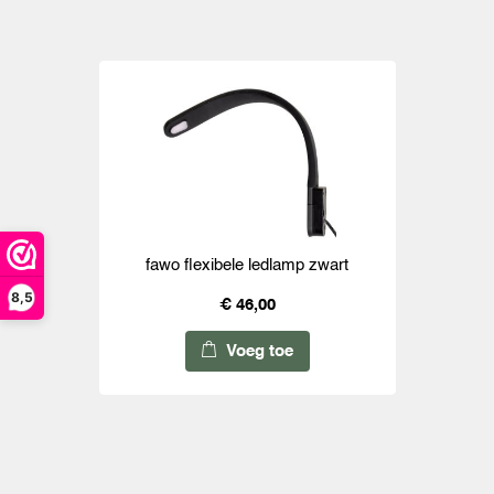
fawo flexibele ledlamp zwart
8,5
€ 46,00
Voeg toe