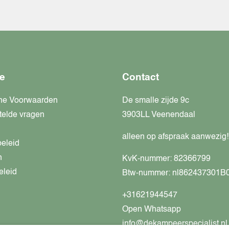
e
Contact
ne Voorwaarden
De smalle zijde 9c
telde vragen
3903LL Veenendaal
alleen op afspraak aanwezig!
beleid
n
KvK-nummer: 82366799
eleid
Btw-nummer: nl862437301B
+31621944547
Open Whatsapp
info@dekampeerspecialist.nl