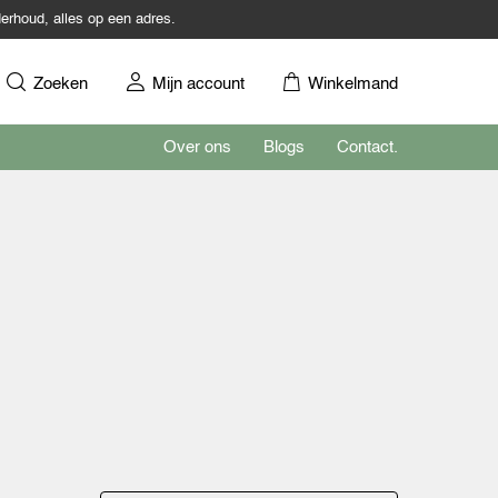
erhoud, alles op een adres.
Zoeken
Mijn account
Winkelmand
Over ons
Blogs
Contact.