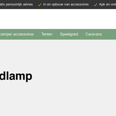
atis persoonlijk advies
In en opbouw van accessoires
Apk en ond
camper accessoires
Tenten
Speelgoed
Caravans
edlamp