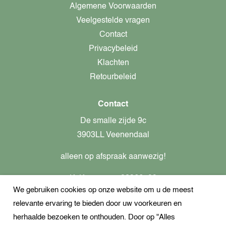
Algemene Voorwaarden
Veelgestelde vragen
Contact
Privacybeleid
Klachten
Retourbeleid
Contact
De smalle zijde 9c
3903LL Veenendaal
alleen op afspraak aanwezig!
KvK-nummer: 82366799
We gebruiken cookies op onze website om u de meest
Btw-nummer: nl862437301B01
relevante ervaring te bieden door uw voorkeuren en
+31621944547
herhaalde bezoeken te onthouden. Door op "Alles