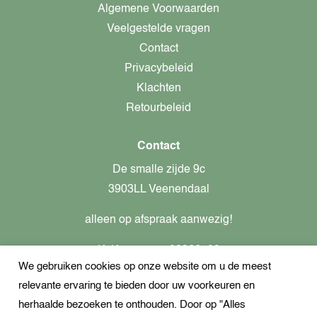
Algemene Voorwaarden
Veelgestelde vragen
Contact
Privacybeleid
Klachten
Retourbeleid
Contact
De smalle zijde 9c
3903LL Veenendaal
alleen op afspraak aanwezig!
KvK-nummer: 82366799
We gebruiken cookies op onze website om u de meest
Btw-nummer: nl862437301B01
relevante ervaring te bieden door uw voorkeuren en
+31621944547
herhaalde bezoeken te onthouden. Door op "Alles