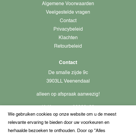
Algemene Voorwaarden
Veelgestelde vragen
Contact
Privacybeleid
Klachten
Retourbeleid
Contact
De smalle zijde 9c
3903LL Veenendaal
alleen op afspraak aanwezig!
KvK-nummer: 82366799
We gebruiken cookies op onze website om u de meest
Btw-nummer: nl862437301B01
relevante ervaring te bieden door uw voorkeuren en
+31621944547
herhaalde bezoeken te onthouden. Door op "Alles