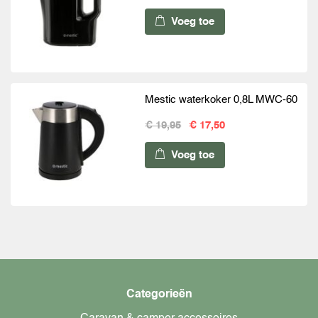
Voeg toe
Mestic waterkoker 0,8L MWC-60
€ 19,95
€ 17,50
Voeg toe
Categorieën