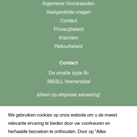
Algemene Voorwaarden
Veelgestelde vragen
Contact
Privacybeleid
Klachten
Retourbeleid
Contact
De smalle zijde 9c
3903LL Veenendaal
alleen op afspraak aanwezig!
KvK-nummer: 82366799
We gebruiken cookies op onze website om u de meest
Btw-nummer: nl862437301B01
relevante ervaring te bieden door uw voorkeuren en
+31621944547
herhaalde bezoeken te onthouden. Door op "Alles