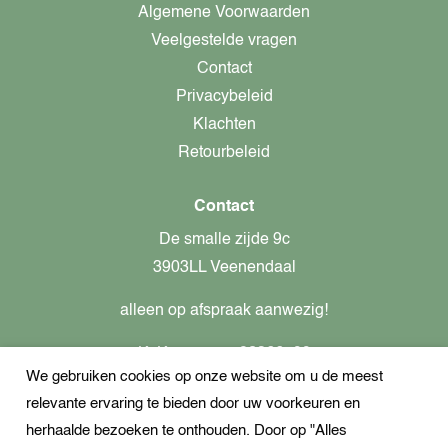
Algemene Voorwaarden
Veelgestelde vragen
Contact
Privacybeleid
Klachten
Retourbeleid
Contact
De smalle zijde 9c
3903LL Veenendaal
alleen op afspraak aanwezig!
KvK-nummer: 82366799
We gebruiken cookies op onze website om u de meest
Btw-nummer: nl862437301B01
relevante ervaring te bieden door uw voorkeuren en
+31621944547
herhaalde bezoeken te onthouden. Door op "Alles