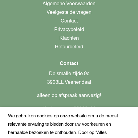
Algemene Voorwaarden
Veelgestelde vragen
Contact
Privacybeleid
Klachten
Retourbeleid
Contact
De smalle zijde 9c
3903LL Veenendaal
alleen op afspraak aanwezig!
KvK-nummer: 82366799
We gebruiken cookies op onze website om u de meest
Btw-nummer: nl862437301B01
relevante ervaring te bieden door uw voorkeuren en
+31621944547
herhaalde bezoeken te onthouden. Door op "Alles