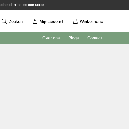
erhoud, alles op een adres.
Zoeken
Mijn account
Winkelmand
Over ons
Blogs
Contact.