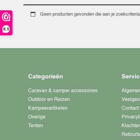
Geen producten gevonden die aan je zoekcriteria
8,5
Categorieën
Servic
Caravan & camper accessoires
Algeme
Outdoor en Reizen
Veelges
Kampeerartikelen
Contact
Overige
Privacy
Tenten
Klachte
Retourb