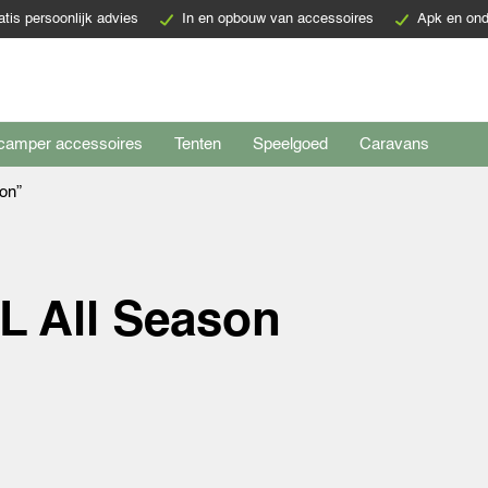
atis persoonlijk advies
In en opbouw van accessoires
Apk en ond
camper accessoires
Tenten
Speelgoed
Caravans
on”
L All Season