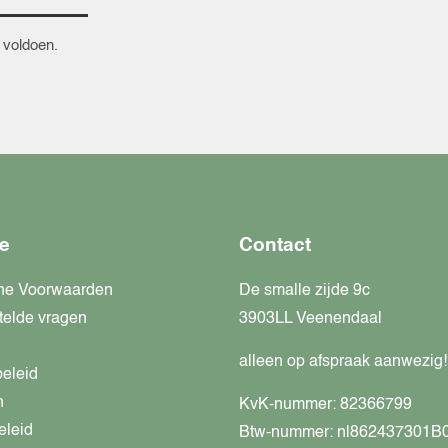
 voldoen.
e
Contact
ne Voorwaarden
De smalle zijde 9c
telde vragen
3903LL Veenendaal
alleen op afspraak aanwezig!
beleid
n
KvK-nummer: 82366799
eleid
Btw-nummer: nl862437301B