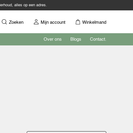
erhoud, alles op een adres.
Zoeken
Mijn account
Winkelmand
Over ons
Blogs
Contact.