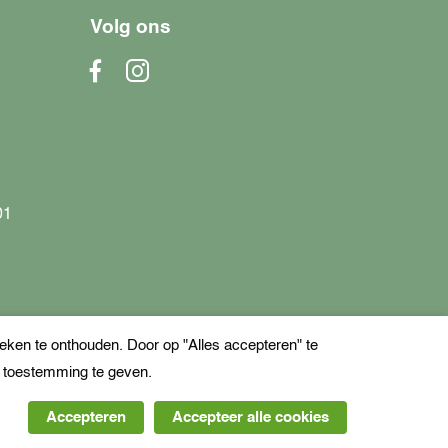
Volg ons
01
ken te onthouden. Door op "Alles accepteren" te
e toestemming te geven.
Accepteren
Accepteer alle cookies
erd op 206 reviews.