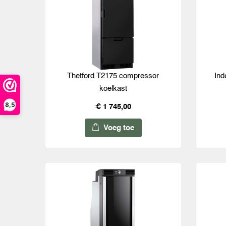
Thetford T2175 compressor
Ind
koelkast
8,5
€ 1 745,00
Voeg toe