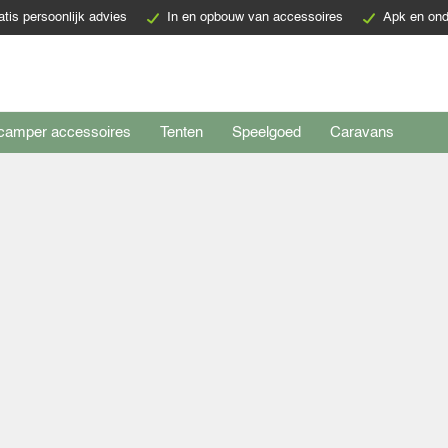
atis persoonlijk advies
In en opbouw van accessoires
Apk en ond
camper accessoires
Tenten
Speelgoed
Caravans