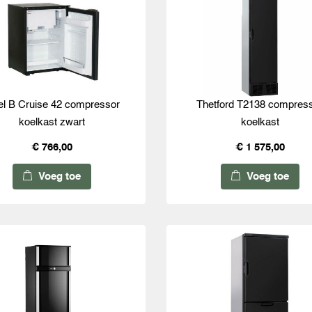
el B Cruise 42 compressor
Thetford T2138 compres
koelkast zwart
koelkast
€ 766,00
€ 1 575,00
Voeg toe
Voeg toe