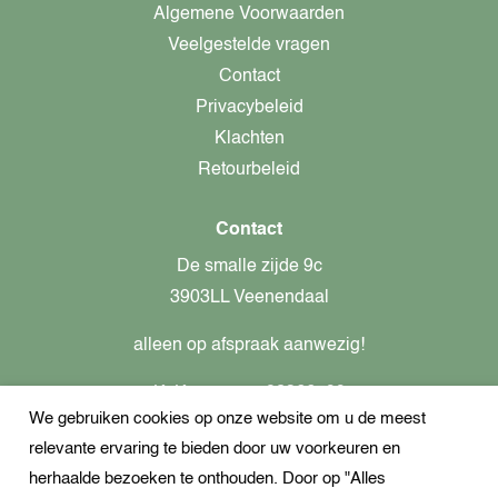
Algemene Voorwaarden
Veelgestelde vragen
Contact
Privacybeleid
Klachten
Retourbeleid
Contact
De smalle zijde 9c
3903LL Veenendaal
alleen op afspraak aanwezig!
KvK-nummer: 82366799
We gebruiken cookies op onze website om u de meest
Btw-nummer: nl862437301B01
relevante ervaring te bieden door uw voorkeuren en
+31621944547
herhaalde bezoeken te onthouden. Door op "Alles