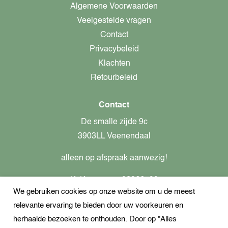
Algemene Voorwaarden
Veelgestelde vragen
Contact
Privacybeleid
Klachten
Retourbeleid
Contact
De smalle zijde 9c
3903LL Veenendaal
alleen op afspraak aanwezig!
KvK-nummer: 82366799
We gebruiken cookies op onze website om u de meest
Btw-nummer: nl862437301B01
relevante ervaring te bieden door uw voorkeuren en
+31621944547
herhaalde bezoeken te onthouden. Door op "Alles