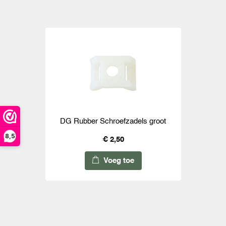
DG Rubber Schroefzadels groot
8,5
€ 2,50
Voeg toe