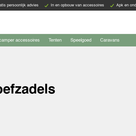
atis persoonlijk advies
In en opbouw van accessoires
Apk en ond
camper accessoires
Tenten
Speelgoed
Caravans
efzadels