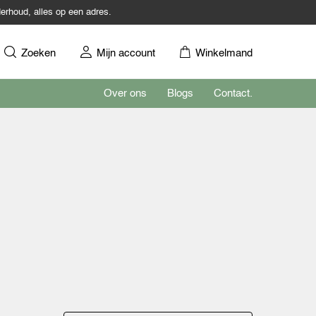
erhoud, alles op een adres.
Zoeken
Mijn account
Winkelmand
Over ons
Blogs
Contact.