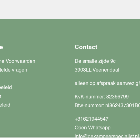
e
Contact
ne Voorwaarden
De smalle zijde 9c
telde vragen
3903LL Veenendaal
alleen op afspraak aanwezig!
beleid
n
KvK-nummer: 82366799
eleid
Btw-nummer: nl862437301B
+31621944547
Open Whatsapp
info@dekampeerspecialist.nl