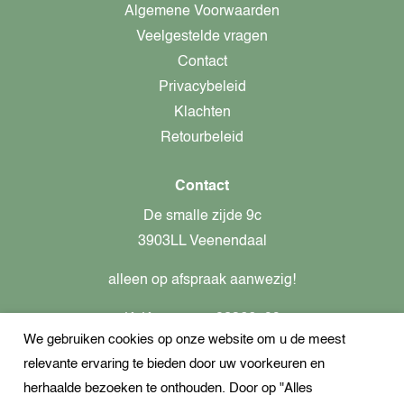
Algemene Voorwaarden
Veelgestelde vragen
Contact
Privacybeleid
Klachten
Retourbeleid
Contact
De smalle zijde 9c
3903LL Veenendaal
alleen op afspraak aanwezig!
KvK-nummer: 82366799
We gebruiken cookies op onze website om u de meest
Btw-nummer: nl862437301B01
relevante ervaring te bieden door uw voorkeuren en
+31621944547
herhaalde bezoeken te onthouden. Door op "Alles