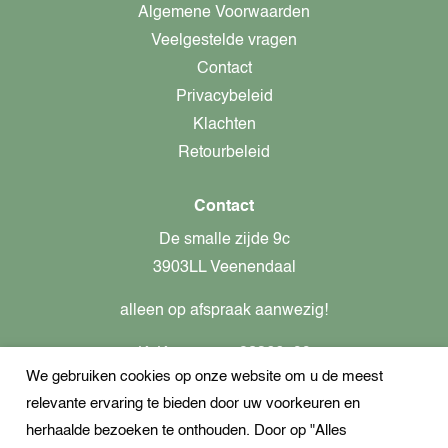
Algemene Voorwaarden
Veelgestelde vragen
Contact
Privacybeleid
Klachten
Retourbeleid
Contact
De smalle zijde 9c
3903LL Veenendaal
alleen op afspraak aanwezig!
KvK-nummer: 82366799
We gebruiken cookies op onze website om u de meest
Btw-nummer: nl862437301B01
relevante ervaring te bieden door uw voorkeuren en
+31621944547
herhaalde bezoeken te onthouden. Door op "Alles