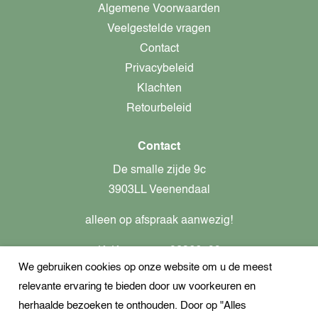
Algemene Voorwaarden
Veelgestelde vragen
Contact
Privacybeleid
Klachten
Retourbeleid
Contact
De smalle zijde 9c
3903LL Veenendaal
alleen op afspraak aanwezig!
KvK-nummer: 82366799
We gebruiken cookies op onze website om u de meest
Btw-nummer: nl862437301B01
relevante ervaring te bieden door uw voorkeuren en
+31621944547
herhaalde bezoeken te onthouden. Door op "Alles