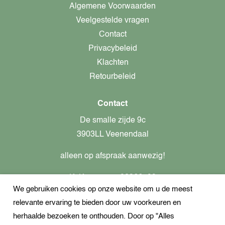
Algemene Voorwaarden
Veelgestelde vragen
Contact
Privacybeleid
Klachten
Retourbeleid
Contact
De smalle zijde 9c
3903LL Veenendaal
alleen op afspraak aanwezig!
KvK-nummer: 82366799
We gebruiken cookies op onze website om u de meest
Btw-nummer: nl862437301B01
relevante ervaring te bieden door uw voorkeuren en
+31621944547
herhaalde bezoeken te onthouden. Door op "Alles