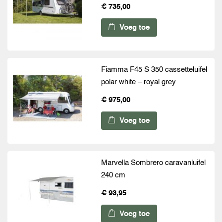
€ 735,00
Voeg toe
Fiamma F45 S 350 cassetteluifel
polar white – royal grey
€ 975,00
Voeg toe
Marvella Sombrero caravanluifel
240 cm
€ 93,95
Voeg toe