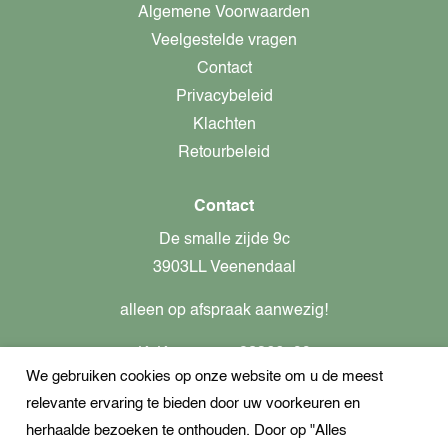
Algemene Voorwaarden
Veelgestelde vragen
Contact
Privacybeleid
Klachten
Retourbeleid
Contact
De smalle zijde 9c
3903LL Veenendaal
alleen op afspraak aanwezig!
KvK-nummer: 82366799
We gebruiken cookies op onze website om u de meest
Btw-nummer: nl862437301B01
relevante ervaring te bieden door uw voorkeuren en
+31621944547
herhaalde bezoeken te onthouden. Door op "Alles