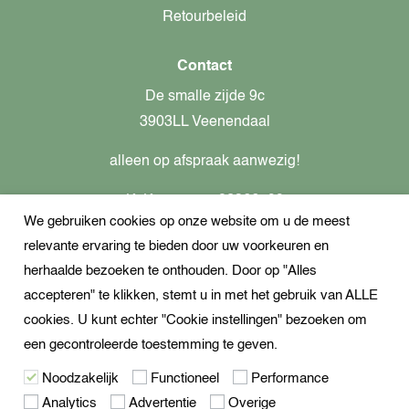
Retourbeleid
Contact
De smalle zijde 9c
3903LL Veenendaal
alleen op afspraak aanwezig!
KvK-nummer: 82366799
We gebruiken cookies op onze website om u de meest
Btw-nummer: nl862437301B01
relevante ervaring te bieden door uw voorkeuren en
+31621944547
herhaalde bezoeken te onthouden. Door op "Alles
Open Whatsapp
accepteren" te klikken, stemt u in met het gebruik van ALLE
info@dekampeerspecialist.nl
cookies. U kunt echter "Cookie instellingen" bezoeken om
een gecontroleerde toestemming te geven.
Volg ons
Noodzakelijk
Functioneel
Performance
Analytics
Advertentie
Overige