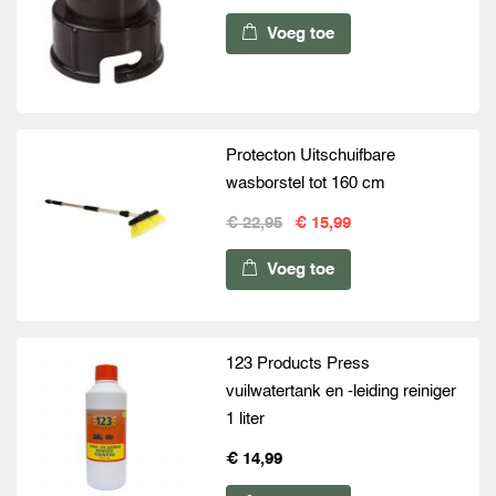
Voeg toe
Protecton Uitschuifbare
wasborstel tot 160 cm
€ 22,95
€ 15,99
Voeg toe
123 Products Press
vuilwatertank en -leiding reiniger
1 liter
€ 14,99