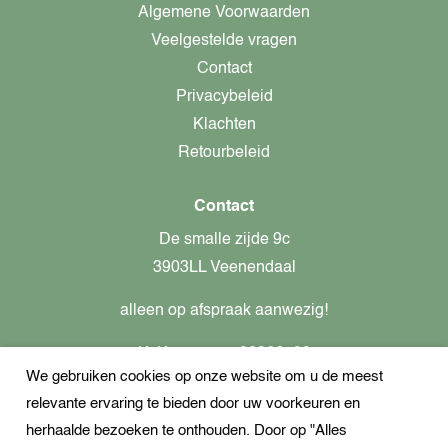
Algemene Voorwaarden
Veelgestelde vragen
Contact
Privacybeleid
Klachten
Retourbeleid
Contact
De smalle zijde 9c
3903LL Veenendaal
alleen op afspraak aanwezig!
KvK-nummer: 82366799
We gebruiken cookies op onze website om u de meest
Btw-nummer: nl862437301B01
relevante ervaring te bieden door uw voorkeuren en
+31621944547
herhaalde bezoeken te onthouden. Door op "Alles