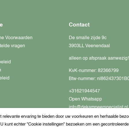
e
Contact
ne Voorwaarden
De smalle zijde 9c
telde vragen
3903LL Veenendaal
alleen op afspraak aanwezig!
beleid
n
KvK-nummer: 82366799
eleid
Btw-nummer: nl862437301B
+31621944547
Open Whatsapp
info@dekampeerspecialist.nl
relevante ervaring te bieden door uw voorkeuren en herhaalde bezoe
. U kunt echter "Cookie instellingen" bezoeken om een gecontroleerd