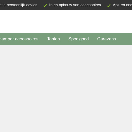
atis persoonlijk advies
In en opbouw van accessoires
Apk en ond
camper accessoires
Tenten
Speelgoed
Caravans