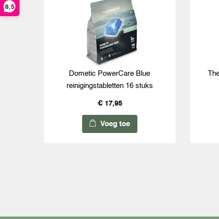
8,5
Dometic PowerCare Blue
The
reinigingstabletten 16 stuks
€ 17,95
Voeg toe