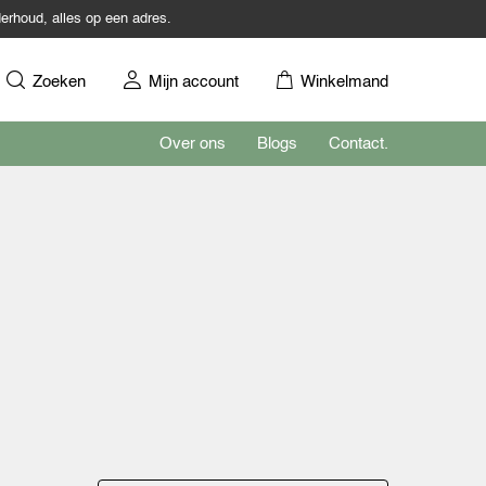
erhoud, alles op een adres.
Zoeken
Mijn account
Winkelmand
Over ons
Blogs
Contact.