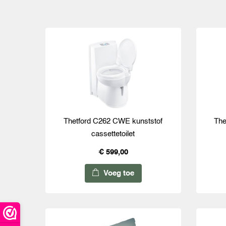
Thetford C262 CWE kunststof
The
cassettetoilet
€ 599,00
Voeg toe