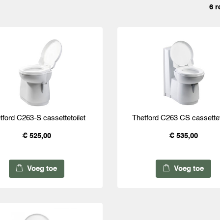
6 r
tford C263-S cassettetoilet
Thetford C263 CS cassettet
€ 525,00
€ 535,00
Voeg toe
Voeg toe