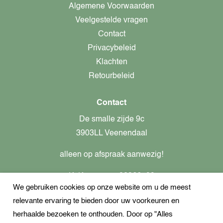
Algemene Voorwaarden
Veelgestelde vragen
Contact
Privacybeleid
Klachten
Retourbeleid
Contact
De smalle zijde 9c
3903LL Veenendaal
alleen op afspraak aanwezig!
KvK-nummer: 82366799
We gebruiken cookies op onze website om u de meest
Btw-nummer: nl862437301B01
relevante ervaring te bieden door uw voorkeuren en
+31621944547
herhaalde bezoeken te onthouden. Door op "Alles