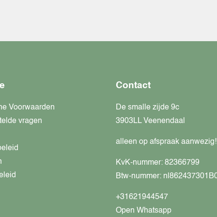
e
Contact
ne Voorwaarden
De smalle zijde 9c
telde vragen
3903LL Veenendaal
alleen op afspraak aanwezig!
beleid
n
KvK-nummer: 82366799
eleid
Btw-nummer: nl862437301B
+31621944547
Open Whatsapp