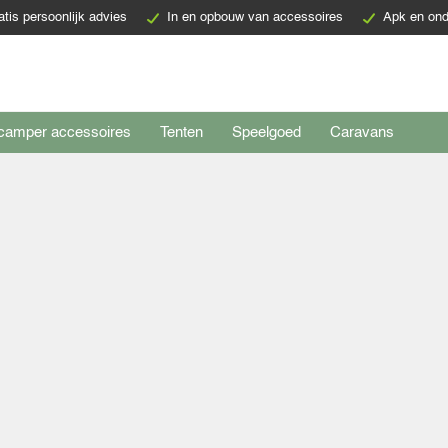
atis persoonlijk advies
In en opbouw van accessoires
Apk en ond
camper accessoires
Tenten
Speelgoed
Caravans