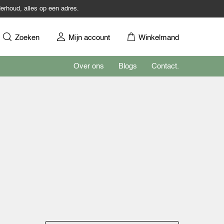
erhoud, alles op een adres.
Zoeken
Mijn account
Winkelmand
Over ons
Blogs
Contact.