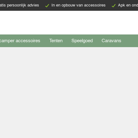
atis persoonlijk advies
In en opbouw van accessoires
Apk en ond
camper accessoires
Tenten
Speelgoed
Caravans