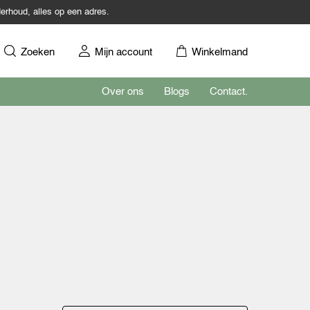
erhoud, alles op een adres.
Zoeken
Mijn account
Winkelmand
Over ons
Blogs
Contact.