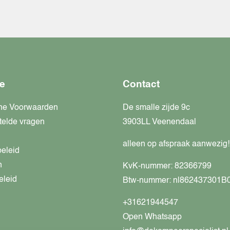
e
Contact
ne Voorwaarden
De smalle zijde 9c
telde vragen
3903LL Veenendaal
alleen op afspraak aanwezig!
beleid
n
KvK-nummer: 82366799
eleid
Btw-nummer: nl862437301B
+31621944547
Open Whatsapp