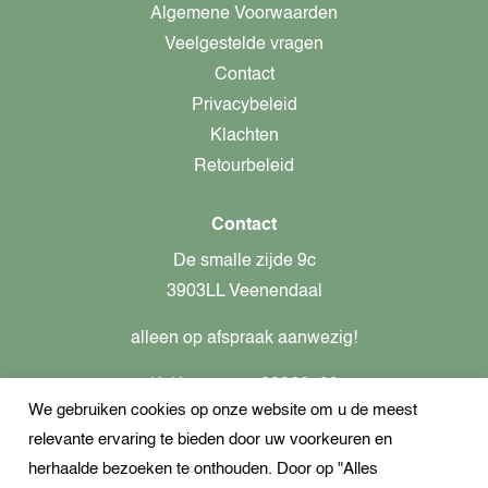
Algemene Voorwaarden
Veelgestelde vragen
Contact
Privacybeleid
Klachten
Retourbeleid
Contact
De smalle zijde 9c
3903LL Veenendaal
alleen op afspraak aanwezig!
KvK-nummer: 82366799
We gebruiken cookies op onze website om u de meest
Btw-nummer: nl862437301B01
relevante ervaring te bieden door uw voorkeuren en
+31621944547
herhaalde bezoeken te onthouden. Door op "Alles