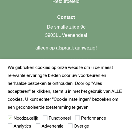
Retourbeleid
Contact
De smalle zijde 9c
3903LL Veenendaal
alleen op afspraak aanwezig!
KvK-nummer: 82366799
We gebruiken cookies op onze website om u de meest
Btw-nummer: nl862437301B01
relevante ervaring te bieden door uw voorkeuren en
+31621944547
herhaalde bezoeken te onthouden. Door op "Alles
Open Whatsapp
accepteren" te klikken, stemt u in met het gebruik van ALLE
info@dekampeerspecialist.nl
cookies. U kunt echter "Cookie instellingen" bezoeken om
een gecontroleerde toestemming te geven.
Volg ons
Noodzakelijk
Functioneel
Performance
Analytics
Advertentie
Overige