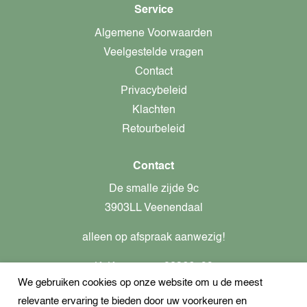
Service
Algemene Voorwaarden
Veelgestelde vragen
Contact
Privacybeleid
Klachten
Retourbeleid
Contact
De smalle zijde 9c
3903LL Veenendaal
alleen op afspraak aanwezig!
KvK-nummer: 82366799
We gebruiken cookies op onze website om u de meest
Btw-nummer: nl862437301B01
relevante ervaring te bieden door uw voorkeuren en