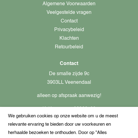
Algemene Voorwaarden
Veelgestelde vragen
Contact
Privacybeleid
Klachten
Retourbeleid
Contact
De smalle zijde 9c
3903LL Veenendaal
alleen op afspraak aanwezig!
KvK-nummer: 82366799
We gebruiken cookies op onze website om u de meest
Btw-nummer: nl862437301B01
relevante ervaring te bieden door uw voorkeuren en
+31621944547
herhaalde bezoeken te onthouden. Door op "Alles