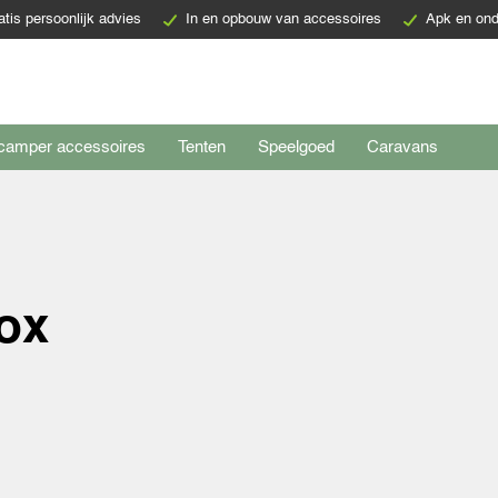
atis persoonlijk advies
In en opbouw van accessoires
Apk en ond
camper accessoires
Tenten
Speelgoed
Caravans
ox