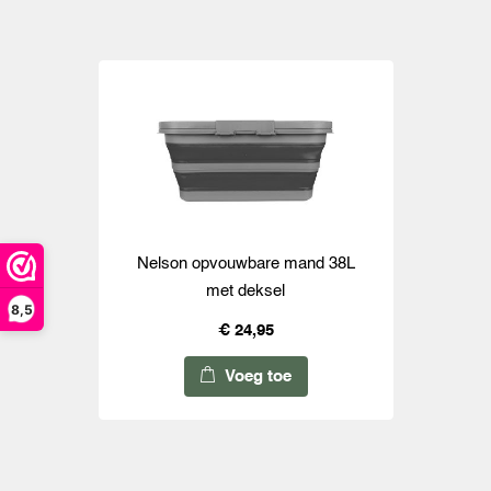
Nelson opvouwbare mand 38L
met deksel
8,5
€ 24,95
Voeg toe