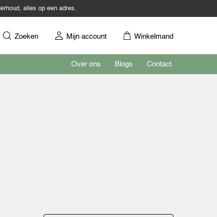
erhoud, alles op een adres.
Zoeken
Mijn account
Winkelmand
Over ons
Blogs
Contact.