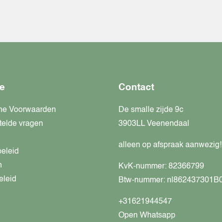
e
Contact
ne Voorwaarden
De smalle zijde 9c
telde vragen
3903LL Veenendaal
alleen op afspraak aanwezig!
beleid
n
KvK-nummer: 82366799
eleid
Btw-nummer: nl862437301B
+31621944547
Open Whatsapp