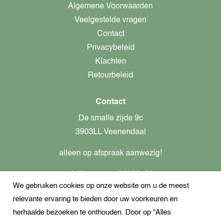
Algemene Voorwaarden
Veelgestelde vragen
Contact
Privacybeleid
Klachten
Retourbeleid
Contact
De smalle zijde 9c
3903LL Veenendaal
alleen op afspraak aanwezig!
KvK-nummer: 82366799
We gebruiken cookies op onze website om u de meest
Btw-nummer: nl862437301B01
relevante ervaring te bieden door uw voorkeuren en
+31621944547
herhaalde bezoeken te onthouden. Door op "Alles