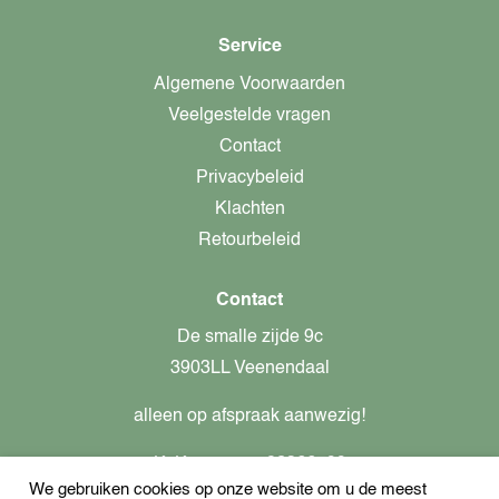
Service
Algemene Voorwaarden
Veelgestelde vragen
Contact
Privacybeleid
Klachten
Retourbeleid
Contact
De smalle zijde 9c
3903LL Veenendaal
alleen op afspraak aanwezig!
KvK-nummer: 82366799
We gebruiken cookies op onze website om u de meest
Btw-nummer: nl862437301B01