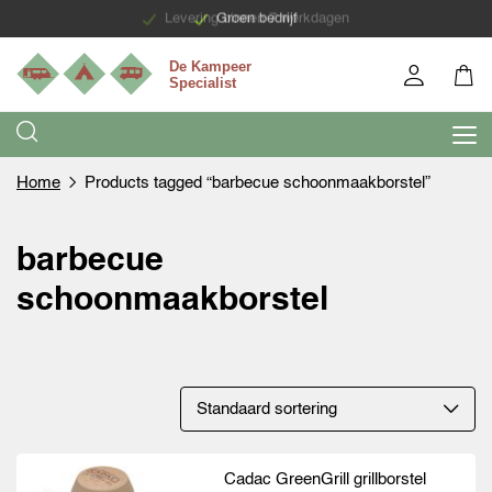
Levering binnen 7 werkdagen
Groen bedrijf
Home
Products tagged “barbecue schoonmaakborstel”
barbecue
schoonmaakborstel
Cadac GreenGrill grillborstel