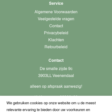
Service
Algemene Voorwaarden
Veelgestelde vragen
Contact
Privacybeleid
Klachten
Retourbeleid
Contact
De smalle zijde 9c
3903LL Veenendaal
alleen op afspraak aanwezig!
KvK-nummer: 82366799
We gebruiken cookies op onze website om u de meest
Btw-nummer: nl862437301B01
relevante ervaring te bieden door uw voorkeuren en