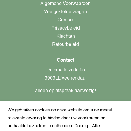
Algemene Voorwaarden
Veelgestelde vragen
Contact
Privacybeleid
Klachten
Retourbeleid
Contact
De smalle zijde 9c
3903LL Veenendaal
alleen op afspraak aanwezig!
KvK-nummer: 82366799
We gebruiken cookies op onze website om u de meest
Btw-nummer: nl862437301B01
relevante ervaring te bieden door uw voorkeuren en
+31621944547
herhaalde bezoeken te onthouden. Door op "Alles