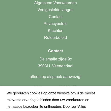
Algemene Voorwaarden
Veelgestelde vragen
Contact
Privacybeleid
Klachten
Retourbeleid
Contact
De smalle zijde 9c
3903LL Veenendaal
alleen op afspraak aanwezig!
KvK-nummer: 82366799
We gebruiken cookies op onze website om u de meest
Btw-nummer: nl862437301B01
relevante ervaring te bieden door uw voorkeuren en
+31621944547
herhaalde bezoeken te onthouden. Door op "Alles