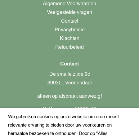
Algemene Voorwaarden
Veelgestelde vragen
Contact
Privacybeleid
Klachten
Retourbeleid
Contact
De smalle zijde 9c
3903LL Veenendaal
alleen op afspraak aanwezig!
KvK-nummer: 82366799
We gebruiken cookies op onze website om u de meest
Btw-nummer: nl862437301B01
relevante ervaring te bieden door uw voorkeuren en
+31621944547
herhaalde bezoeken te onthouden. Door op "Alles