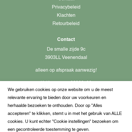
Privacybeleid
Klachten
Retourbeleid
Contact
De smalle zijde 9c
3903LL Veenendaal
alleen op afspraak aanwezig!
KvK-nummer: 82366799
We gebruiken cookies op onze website om u de meest
Btw-nummer: nl862437301B01
relevante ervaring te bieden door uw voorkeuren en
+31621944547
herhaalde bezoeken te onthouden. Door op "Alles
Open Whatsapp
accepteren" te klikken, stemt u in met het gebruik van ALLE
info@dekampeerspecialist.nl
cookies. U kunt echter "Cookie instellingen" bezoeken om
een gecontroleerde toestemming te geven.