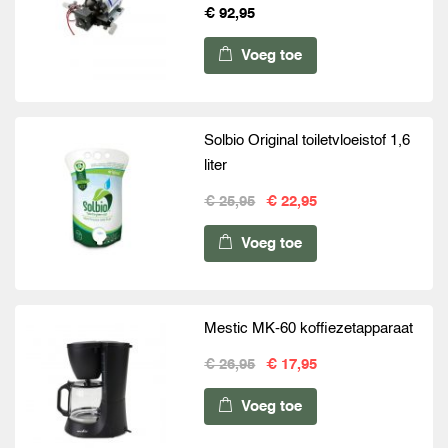
€ 92,95
Voeg toe
Solbio Original toiletvloeistof 1,6
liter
€ 25,95
€ 22,95
Voeg toe
Mestic MK-60 koffiezetapparaat
€ 26,95
€ 17,95
Voeg toe