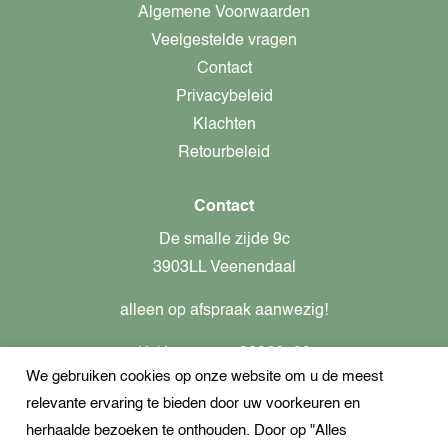
Algemene Voorwaarden
Veelgestelde vragen
Contact
Privacybeleid
Klachten
Retourbeleid
Contact
De smalle zijde 9c
3903LL Veenendaal
alleen op afspraak aanwezig!
KvK-nummer: 82366799
We gebruiken cookies op onze website om u de meest
Btw-nummer: nl862437301B01
relevante ervaring te bieden door uw voorkeuren en
+31621944547
herhaalde bezoeken te onthouden. Door op "Alles