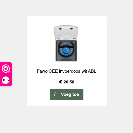
Fawo CEE invoerdoos wit ABL
8,5
€ 20,50
Voeg toe