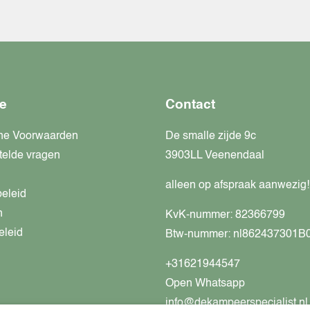
e
Contact
ne Voorwaarden
De smalle zijde 9c
telde vragen
3903LL Veenendaal
alleen op afspraak aanwezig!
beleid
n
KvK-nummer: 82366799
eleid
Btw-nummer: nl862437301B
+31621944547
Open Whatsapp
info@dekampeerspecialist.nl