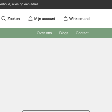
erhoud, alles op een adres.
Zoeken
Mijn account
Winkelmand
Over ons
Blogs
Contact.