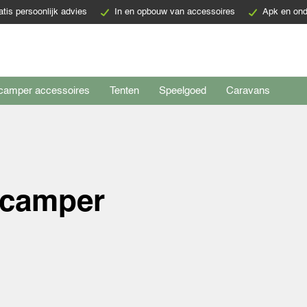
atis persoonlijk advies
In en opbouw van accessoires
Apk en ond
camper accessoires
Tenten
Speelgoed
Caravans
 camper