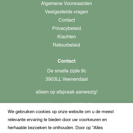
Algemene Voorwaarden
Veelgestelde vragen
Contact
Privacybeleid
Klachten
Retourbeleid
Contact
De smalle zijde 9c
3903LL Veenendaal
alleen op afspraak aanwezig!
KvK-nummer: 82366799
We gebruiken cookies op onze website om u de meest
Btw-nummer: nl862437301B01
relevante ervaring te bieden door uw voorkeuren en
+31621944547
herhaalde bezoeken te onthouden. Door op "Alles