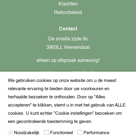
Klachten
Retourbeleid
Contact
De smalle zijde 9c
3903LL Veenendaal
alleen op afspraak aanwezig!
KvK-nummer: 82366799
We gebruiken cookies op onze website om u de meest
Btw-nummer: nl862437301B01
relevante ervaring te bieden door uw voorkeuren en
+31621944547
herhaalde bezoeken te onthouden. Door op "Alles
Open Whatsapp
accepteren" te klikken, stemt u in met het gebruik van ALLE
info@dekampeerspecialist.nl
cookies. U kunt echter "Cookie instellingen" bezoeken om
een gecontroleerde toestemming te geven.
Volg ons
Noodzakelijk
Functioneel
Performance