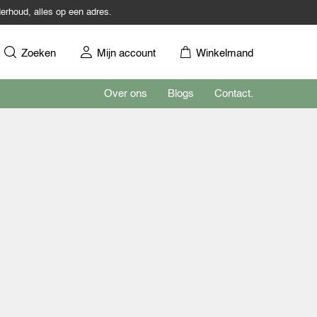
erhoud, alles op een adres.
Zoeken
Mijn account
Winkelmand
Over ons
Blogs
Contact.