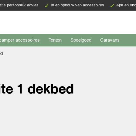
atis persoonlijk advies
In en opbouw van accessoires
Apk en ond
camper accessoires
Tenten
Speelgoed
Caravans
ed”
te 1 dekbed