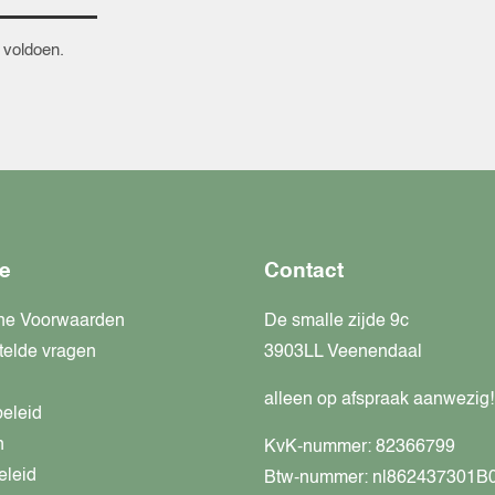
 voldoen.
e
Contact
ne Voorwaarden
De smalle zijde 9c
telde vragen
3903LL Veenendaal
alleen op afspraak aanwezig!
beleid
n
KvK-nummer: 82366799
eleid
Btw-nummer: nl862437301B