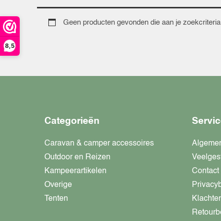
Geen producten gevonden die aan je zoekcriteria
8,5
Categorieën
Servic
Caravan & camper accessoires
Algeme
Outdoor en Reizen
Veelges
Kampeerartikelen
Contact
Overige
Privacy
Tenten
Klachte
Retourb